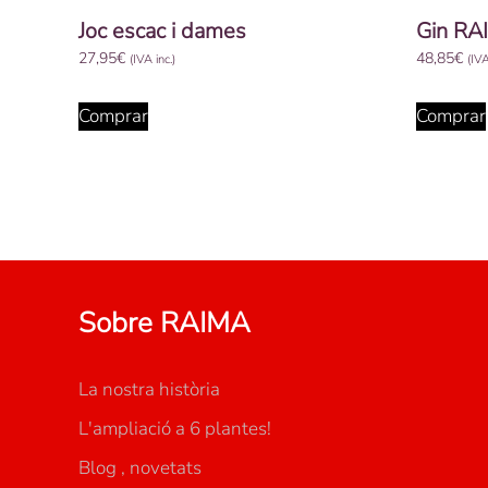
Joc escac i dames
Gin RA
27,95
€
48,85
€
(IVA inc.)
(IVA
Comprar
Comprar
Sobre RAIMA
La nostra història
L'ampliació a 6 plantes!
Blog , novetats