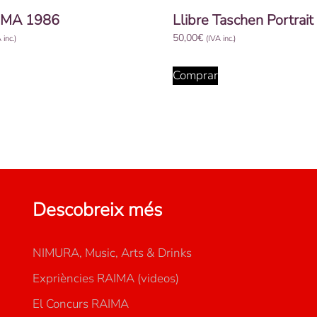
IMA 1986
Llibre Taschen Portrait
50,00
€
 inc.)
(IVA inc.)
Comprar
Descobreix més
NIMURA, Music, Arts & Drinks
Expriències RAIMA (videos)
El Concurs RAIMA