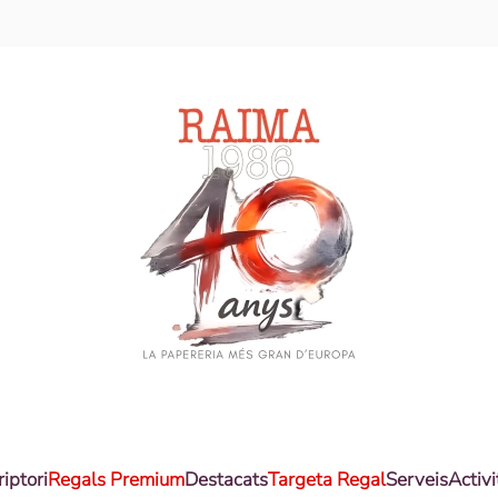
riptori
Regals Premium
Destacats
Targeta Regal
Serveis
Activi