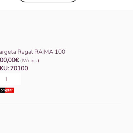
argeta Regal RAIMA 100
00,00
€
(IVA inc.)
KU:
70100
uantitat
e
omprar
argeta
egal
AIMA
00