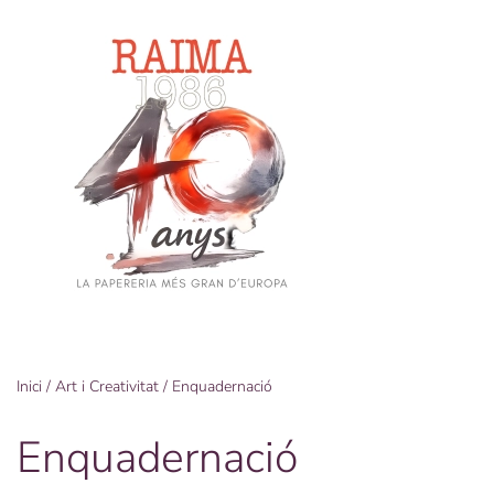
Skip
to
main
content
Inici
/
Art i Creativitat
/ Enquadernació
Enquadernació