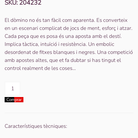
SKU:
204232
El dòmino no és tan fàcil com aparenta. Es converteix
en un escenari complicat de jocs de ment, esforç i atzar.
Cada peça que es posa és una aposta amb el destí.
Implica tàctica, intuïció i resistència. Un embolic
desordenat de fitxes blanques i negres. Una competició
amb apostes altes, que et fa dubtar si has tingut el
control realment de les coses…
quantitat
de
Comprar
Joc
dòminos
Característiques tècniques: