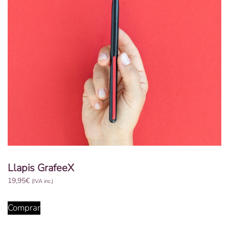
Llapis GrafeeX
19,95
€
(IVA inc.)
Comprar