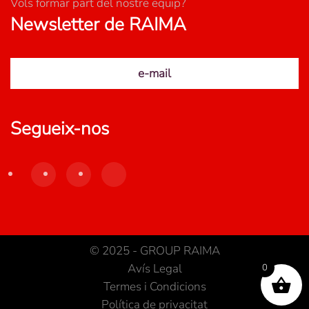
Vols formar part del nostre equip?
Newsletter de RAIMA
e-mail
Segueix-nos
© 2025 - GROUP RAIMA
Avís Legal
0
Termes i Condicions
Política de privacitat