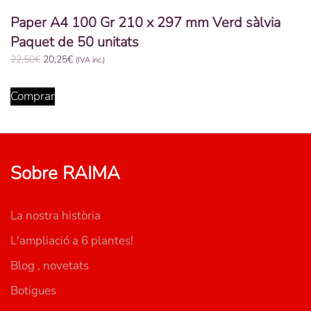
Paper A4 100 Gr 210 x 297 mm Verd sàlvia
Paquet de 50 unitats
El
El
22,50
€
20,25
€
(IVA inc.)
preu
preu
original
actual
Comprar
era:
és:
22,50€.
20,25€.
Sobre RAIMA
La nostra història
L'ampliació a 6 plantes!
Blog , novetats
Botigues