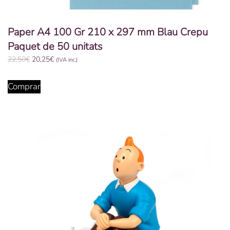
Paper A4 100 Gr 210 x 297 mm Blau Crepu
Paquet de 50 unitats
El
El
22,50
€
20,25
€
(IVA inc.)
preu
preu
original
actual
Comprar
era:
és:
22,50€.
20,25€.