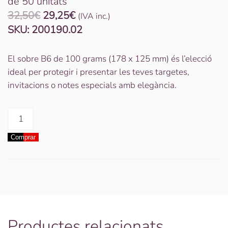
de 50 unitats
El
El
32,50
€
29,25
€
(IVA inc.)
preu
preu
SKU:
200190.02
original
actual
era:
és:
El sobre B6 de 100 grams (178 x 125 mm) és l’elecció
32,50€.
29,25€.
ideal per protegir i presentar les teves targetes,
invitacions o notes especials amb elegància.
quantitat
de
Comprar
SOBRE
B6
100G
178
x
125
mm
Productes relacionats