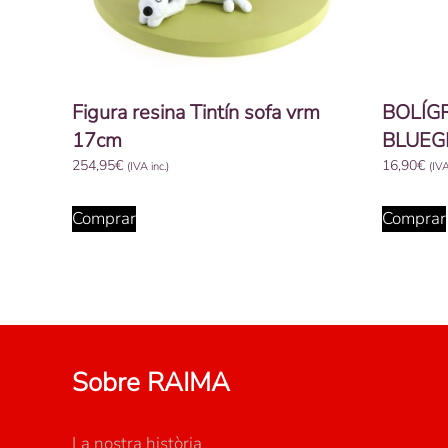
Figura resina Tintín sofa vrm
BOLÍG
17cm
BLUEG
254,95
€
16,90
€
(IVA inc.)
(IVA
Comprar
Comprar
Sobre RAIMA
La nostra història