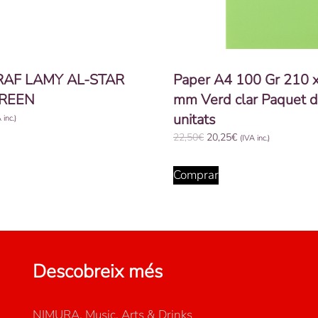
RAF LAMY AL-STAR
Paper A4 100 Gr 210 
REEN
mm Verd clar Paquet 
unitats
 inc.)
El
El
22,50
€
20,25
€
(IVA inc.)
preu
preu
original
actual
Comprar
era:
és:
22,50€.
20,25€.
Descobreix més
NIMURA, Music, Arts & Drinks