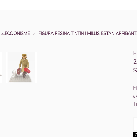
OL·LECCIONISME
FIGURA RESINA TINTÍN I MILUS ESTAN ARRIBANT
F
2
S
F
a
T
q
d
C
F