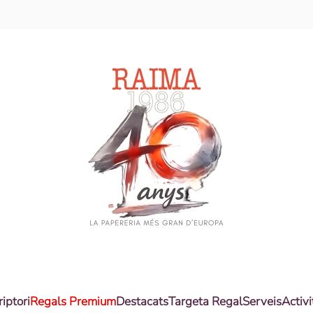
riptori
Regals Premium
Destacats
Targeta Regal
Serveis
Activi