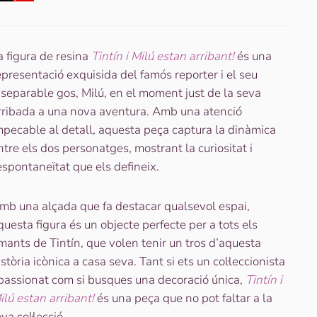
esina
intín
a figura de resina
Tintín i Milú estan arribant!
és una
ilus
epresentació exquisida del famós reporter i el seu
stan
nseparable gos, Milú, en el moment just de la seva
ribant!
rribada a una nova aventura. Amb una atenció
mpecable al detall, aquesta peça captura la dinàmica
ntre els dos personatges, mostrant la curiositat i
’espontaneïtat que els defineix.
mb una alçada que fa destacar qualsevol espai,
questa figura és un objecte perfecte per a tots els
mants de Tintín, que volen tenir un tros d’aquesta
istòria icònica a casa seva. Tant si ets un col·leccionista
passionat com si busques una decoració única,
Tintín i
ilú estan arribant!
és una peça que no pot faltar a la
va col·lecció.