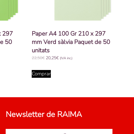
x 297
Paper A4 100 Gr 210 x 297
de 50
mm Verd sàlvia Paquet de 50
unitats
El
El
22,50
€
20,25
€
(IVA inc.)
preu
preu
original
actual
Comprar
era:
és:
22,50€.
20,25€.
Newsletter de RAIMA