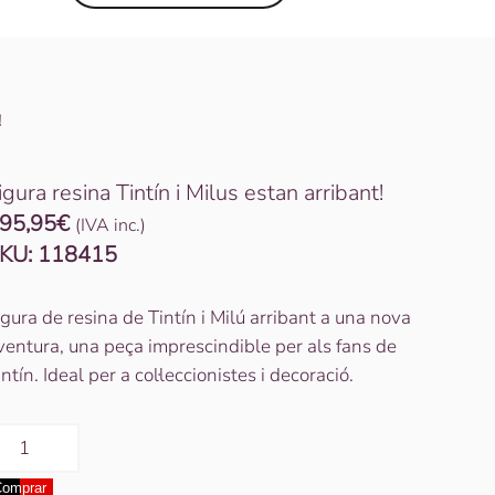
!
igura resina Tintín i Milus estan arribant!
95,95
€
(IVA inc.)
KU:
118415
igura de resina de Tintín i Milú arribant a una nova
ventura, una peça imprescindible per als fans de
intín. Ideal per a col·leccionistes i decoració.
uantitat
e
omprar
igura