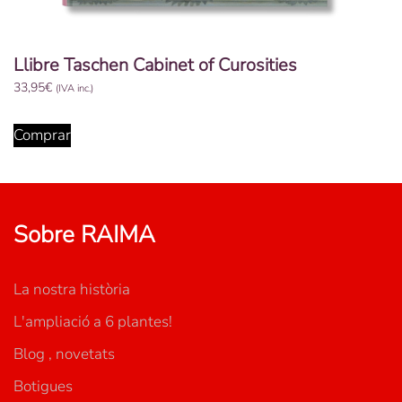
Llibre Taschen Cabinet of Curosities
33,95
€
(IVA inc.)
Comprar
Sobre RAIMA
La nostra història
L'ampliació a 6 plantes!
Blog , novetats
Botigues