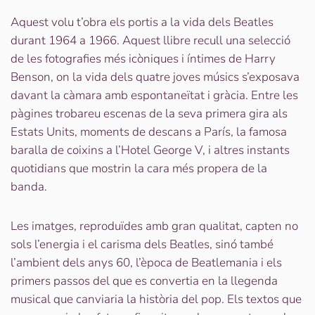
Harry
Benson.
Aquest volu t’obra els portis a la vida dels Beatles
The
durant 1964 a 1966. Aquest llibre recull una selecció
Beatles
de les fotografies més icòniques i íntimes de Harry
Benson, on la vida dels quatre joves músics s’exposava
davant la càmara amb espontaneïtat i gràcia. Entre les
pàgines trobareu escenas de la seva primera gira als
Estats Units, moments de descans a París, la famosa
baralla de coixins a l’Hotel George V, i altres instants
quotidians que mostrin la cara més propera de la
banda.
Les imatges, reproduïdes amb gran qualitat, capten no
sols l’energia i el carisma dels Beatles, sinó també
l’ambient dels anys 60, l’època de Beatlemania i els
primers passos del que es convertia en la llegenda
musical que canviaria la història del pop. Els textos que