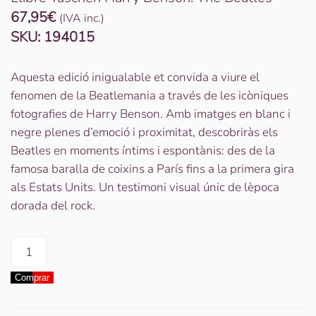
67,95
€
(IVA inc.)
SKU:
194015
Aquesta edició inigualable et convida a viure el
fenomen de la Beatlemania a través de les icòniques
fotografies de Harry Benson. Amb imatges en blanc i
negre plenes d’emoció i proximitat, descobriràs els
Beatles en moments íntims i espontànis: des de la
famosa baralla de coixins a París fins a la primera gira
als Estats Units. Un testimoni visual únic de lèpoca
dorada del rock.
quantitat
de
Comprar
Llibre
Taschen