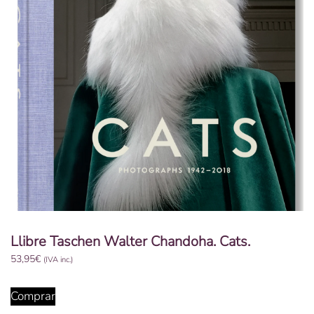
Llibre Taschen Walter Chandoha. Cats.
53,95
€
(IVA inc.)
Comprar