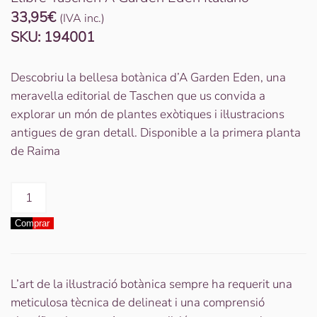
33,95
€
(IVA inc.)
SKU:
194001
Descobriu la bellesa botànica d’A Garden Eden, una
meravella editorial de Taschen que us convida a
explorar un món de plantes exòtiques i il·lustracions
antigues de gran detall. Disponible a la primera planta
de Raima
quantitat
de
Comprar
Llibre
Taschen
A
Garden
L’art de la il·lustració botànica sempre ha requerit una
Eden
meticulosa tècnica de delineat i una comprensió