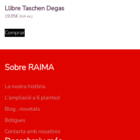
Llibre Taschen Degas
19,95
€
(IVA inc.)
Comprar
Sobre RAIMA
La nostra història
L'ampliació a 6 plantes!
Blog , novetats
Botigues
Contacta amb nosaltres