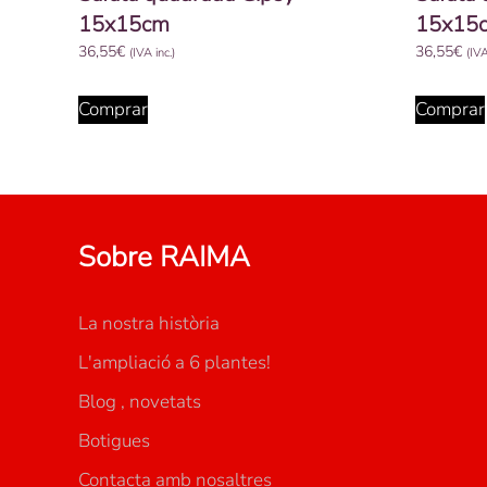
15x15cm
15x15
36,55
€
36,55
€
(IVA inc.)
(IVA
Comprar
Comprar
Sobre RAIMA
La nostra història
L'ampliació a 6 plantes!
Blog , novetats
Botigues
Contacta amb nosaltres