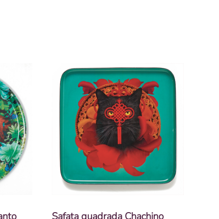
anto
Safata quadrada Chachino