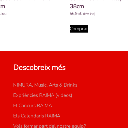
cm
38cm
56,95
€
 inc.)
(IVA inc.)
Comprar
Descobreix més
NIMURA, Music, Arts & Drinks
Expriències RAIMA (videos)
El Concurs RAIMA
Els Calendaris RAIMA
Vols formar part del nostre equip?