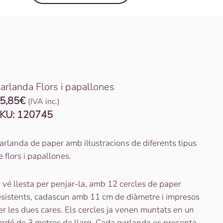
arlanda Flors i papallones
5,85
€
(IVA inc.)
KU:
120745
arlanda de paper amb il·lustracions de diferents tipus
e flors i papallones.
a vé llesta per penjar-la, amb 12 cercles de paper
esistents, cadascun amb 11 cm de diàmetre i impresos
er les dues cares. Els cercles ja venen muntats en un
ordó de 3 metres de llarg. Cada garlanda es presenta