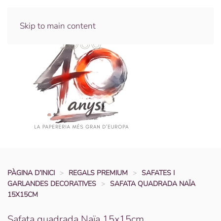
Skip to main content
PÀGINA D’INICI
REGALS PREMIUM
SAFATES I
GARLANDES DECORATIVES
SAFATA QUADRADA NAÏA
15X15CM
Safata quadrada Naïa 15x15cm