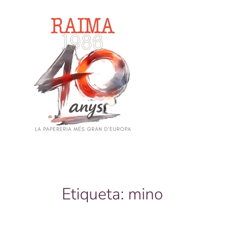
Skip
to
main
content
Etiqueta:
mino