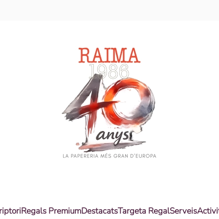
riptori
Regals Premium
Destacats
Targeta Regal
Serveis
Activi