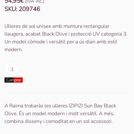
54,95
€
(IVA inc.)
SKU:
209746
Ulleres de sol unisex amb muntura rectangular
lleugera, acabat Black Olive i protecció UV categoria 3.
Un model còmode i versàtil per a ús diari amb estil
modern.
quantitat
de
Comprar
ULLERES
SOL
BAY
BLACK
A Raima trobaràs les ulleres IZIPIZI Sun Bay Black
OLIVE
Olive. És un model modern i molt versàtil. A més,
ED
combina disseny i comoditat en un sol accessori.