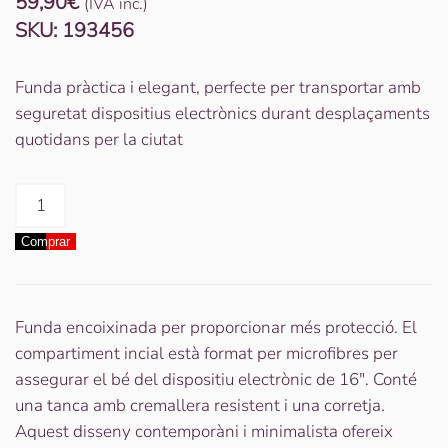
59,90
€
(IVA inc.)
SKU:
193456
Funda pràctica i elegant, perfecte per transportar amb
seguretat dispositius electrònics durant desplaçaments
quotidans per la ciutat
quantitat
de
Comprar
Trail
Laptop
Case
13"
Funda encoixinada per proporcionar més protecció. El
/14"
compartiment incial està format per microfibres per
Grey
assegurar el bé del dispositiu electrònic de 16″. Conté
una tanca amb cremallera resistent i una corretja.
Aquest disseny contemporàni i minimalista ofereix