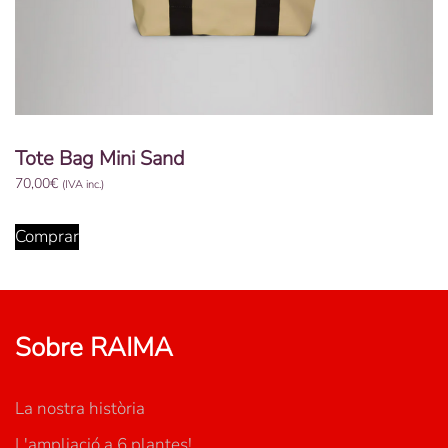
Tote Bag Mini Sand
70,00
€
(IVA inc.)
Comprar
Sobre RAIMA
La nostra història
L'ampliació a 6 plantes!