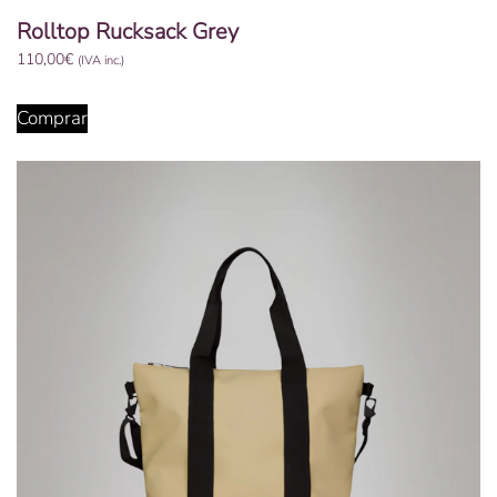
Rolltop Rucksack Grey
110,00
€
(IVA inc.)
Comprar