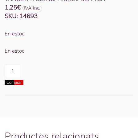
1,25
€
(IVA inc.)
SKU:
14693
En estoc
En estoc
quantitat
de
Comprar
TARGETA
RUSTICA
15X30
BLANCA
Productes relacionats