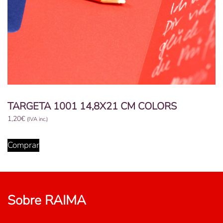
del
producte
TARGETA 1001 14,8X21 CM COLORS
1,20
€
(IVA inc.)
Aquest
producte
Comprar
té
diverses
variants.
Les
Sobre RAIMA
opcions
es