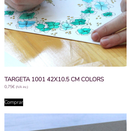
TARGETA 1001 42X10.5 CM COLORS
0,75
€
(IVA inc.)
Aquest
producte
Comprar
té
diverses
variants.