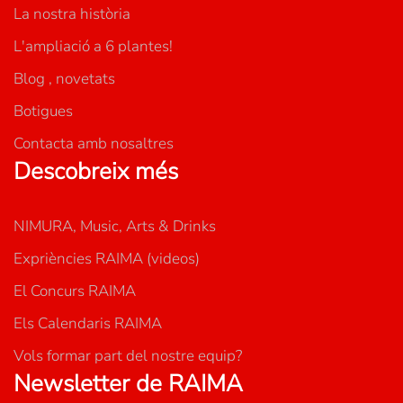
La nostra història
poden
triar
L'ampliació a 6 plantes!
a
Blog , novetats
la
Botigues
pàgina
del
Contacta amb nosaltres
producte
Descobreix més
NIMURA, Music, Arts & Drinks
Expriències RAIMA (videos)
El Concurs RAIMA
Els Calendaris RAIMA
Vols formar part del nostre equip?
Newsletter de RAIMA