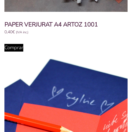
PAPER VERJURAT A4 ARTOZ 1001
0,40
€
(IVA inc.)
Aquest
producte
Comprar
té
diverses
variants.
Les
opcions
es
poden
triar
a
la
pàgina