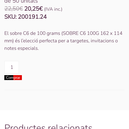
de 50 unitats
El
El
22,50
€
20,25
€
(IVA inc.)
preu
preu
SKU:
200191.24
original
actual
era:
és:
El sobre C6 de 100 grams (SOBRE C6 100G 162 x 114
22,50€.
20,25€.
mm) és l’elecció perfecta per a targetes, invitacions o
notes especials.
quantitat
de
Comprar
SOBRE
C6
100G
162
x
114
mm
Productes relacionats