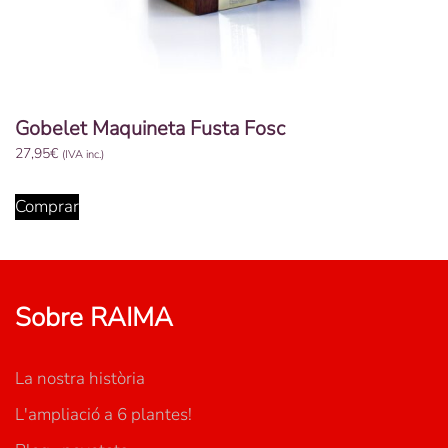
Gobelet Maquineta Fusta Fosc
27,95
€
(IVA inc.)
Comprar
Sobre RAIMA
La nostra història
L'ampliació a 6 plantes!