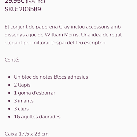
29,95
€
(IVA inc.)
SKU:
203589
El conjunt de papereria Cray inclou accessoris amb
dissenys a joc de William Morris. Una idea de regal
elegant per millorar l’espai del teu escriptori.
Conté:
Un bloc de notes Blocs adhesius
2 llapis
1 goma d’esborrar
3 imants
3 clips
16 agulles daurades.
Caixa 17,5 x 23 cm.