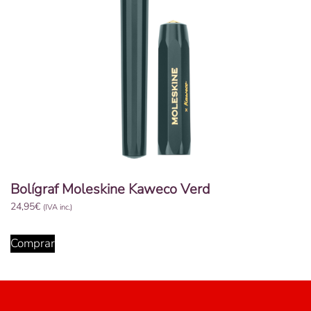
Bolígraf Moleskine Kaweco Verd
24,95
€
(IVA inc.)
Comprar