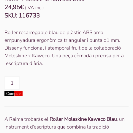
24,95
€
(IVA inc.)
SKU:
116733
Roller recarregable blau de plàstic ABS amb
empunyadura ergonòmica triangular i punta d1 mm.
Disseny funcional i atemporal fruit de la col·laboració
Moleskine x Kaweco. Una peça còmoda i precisa per a
lescriptura diària.
quantitat
de
Comprar
Roller
Moleskine
Kaweco
Blau
A Raima trobaràs el
Roller Moleskine Kaweco Blau
, un
instrument d’escriptura que combina la tradició