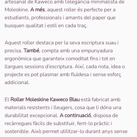
artesanal de Kaweco amb l’elegància minimalista de
Moleskine.
A més
, aquest roller és perfecte per a
estudiants, professionals i amants del paper que
busquen qualitat i estil en cada traç.
Aquest roller destaca per la seva escriptura suau i
precisa.
També
, compta amb una empunyadura
ergonòmica que garanteix comoditat fins i tot en
llargues sessions d’escriptura. Així, cada nota, idea o
projecte es pot plasmar amb fluïdesa i sense esforç
addicional.
El
Roller Moleskine Kaweco Blau
està fabricat amb
materials resistents i lleugers, cosa que li dóna una
durabilitat excepcional.
A continuació
, disposa de
recàrregues fàcils de substituir, fent-lo pràctic i
sostenible. Això permet utilitzar-lo durant anys sense