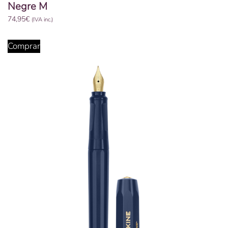
Negre M
74,95
€
(IVA inc.)
Comprar