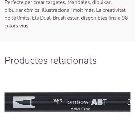
BRUSH-
Perfecte per crear targetes, Mandales, dibuixar,
PEN
dibuixar còmics, il·lustracions i molt més. La creativitat
565
no té límits. Els Dual-Brush estan disponibles fins a 96
DEEP
colors vius.
BLUE
Productes relacionats