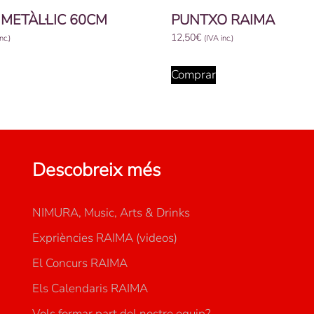
METÀL·LIC 60CM
PUNTXO RAIMA
12,50
€
nc.)
(IVA inc.)
Comprar
Descobreix més
NIMURA, Music, Arts & Drinks
Expriències RAIMA (videos)
El Concurs RAIMA
Els Calendaris RAIMA
Vols formar part del nostre equip?