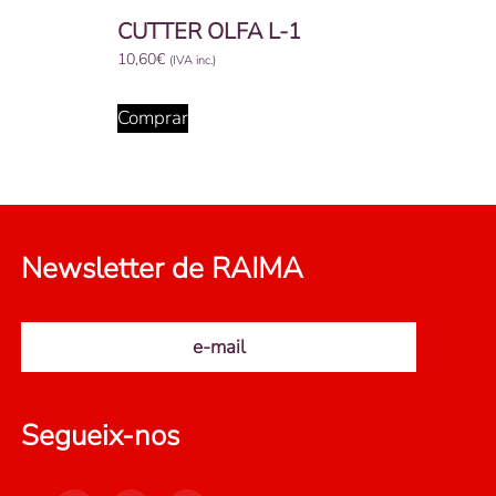
CUTTER OLFA L-1
10,60
€
(IVA inc.)
Comprar
Newsletter de RAIMA
e-mail
Segueix-nos