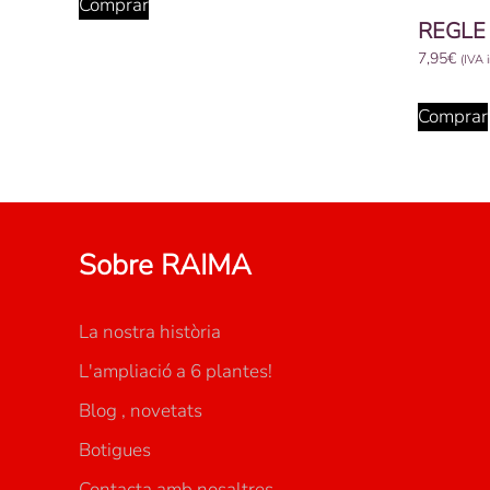
Comprar
REGLE 
7,95
€
(IVA i
Comprar
Sobre RAIMA
La nostra història
L'ampliació a 6 plantes!
Blog , novetats
Botigues
Contacta amb nosaltres