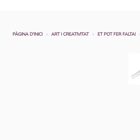
PÀGINA D’INICI
ART I CREATIVITAT
ET POT FER FALTA!