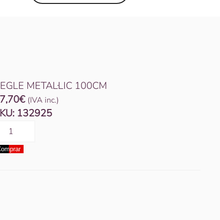
EGLE METAL·LIC 100CM
7,70
€
(IVA inc.)
KU:
132925
uantitat
e
omprar
EGLE
ETAL·LIC
00CM