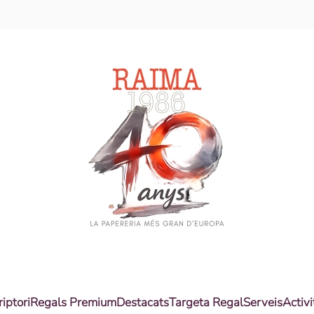
riptori
Regals Premium
Destacats
Targeta Regal
Serveis
Activi