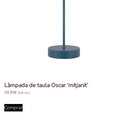
Làmpada de taula Oscar ‘mitjanit’
59,95
€
(IVA inc.)
Comprar