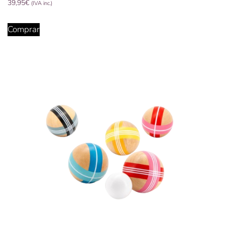
39,95
€
(IVA inc.)
Comprar