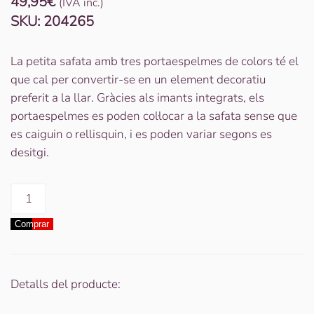
49,95
€
(IVA inc.)
SKU:
204265
La petita safata amb tres portaespelmes de colors té el
que cal per convertir-se en un element decoratiu
preferit a la llar. Gràcies als imants integrats, els
portaespelmes es poden col·locar a la safata sense que
es caiguin o rellisquin, i es poden variar segons es
desitgi.
quantitat
de
Comprar
Portaespelmes
magnètic
'Luna
Mini'
Detalls del producte:
Verd