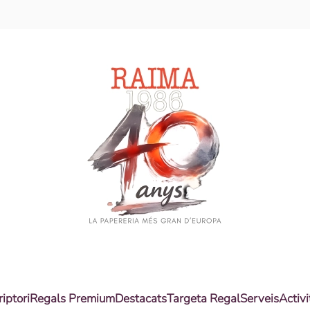
riptori
Regals Premium
Destacats
Targeta Regal
Serveis
Activi