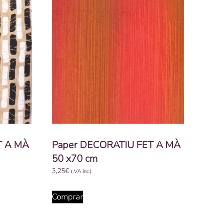
T A MÀ
Paper DECORATIU FET A MÀ
50 x70 cm
3,25
€
(IVA inc.)
Comprar