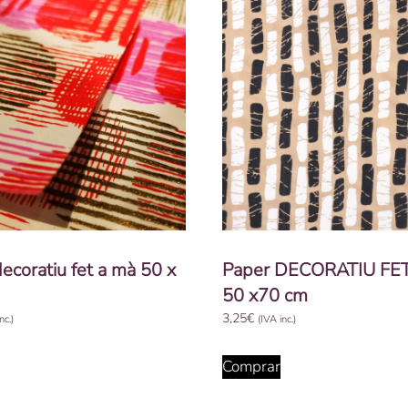
ecoratiu fet a mà 50 x
Paper DECORATIU FE
50 x70 cm
3,25
€
nc.)
(IVA inc.)
Comprar