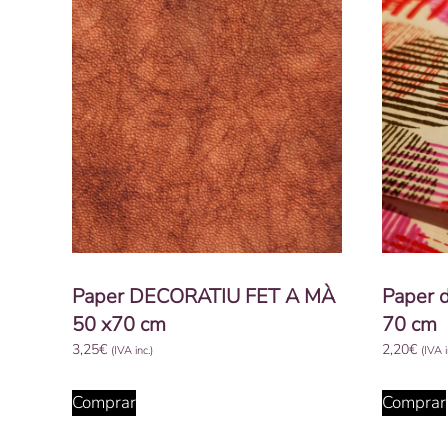
Paper DECORATIU FET A MÀ
Paper d
50 x70 cm
70 cm
3,25
€
2,20
€
(IVA inc.)
(IVA i
Comprar
Comprar