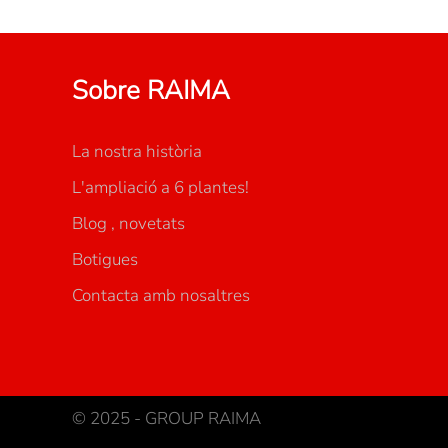
Sobre RAIMA
La nostra història
L'ampliació a 6 plantes!
Blog , novetats
Botigues
Contacta amb nosaltres
© 2025 - GROUP RAIMA