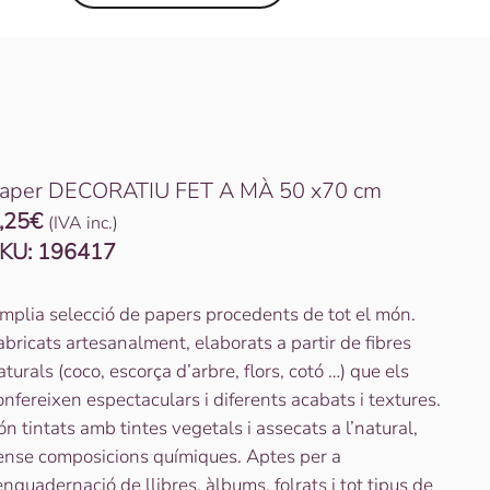
aper DECORATIU FET A MÀ 50 x70 cm
,25
€
(IVA inc.)
KU:
196417
mplia selecció de papers procedents de tot el món.
abricats artesanalment, elaborats a partir de fibres
aturals (coco, escorça d’arbre, flors, cotó …) que els
onfereixen espectaculars i diferents acabats i textures.
ón tintats amb tintes vegetals i assecats a l’natural,
ense composicions químiques. Aptes per a
’enquadernació de llibres, àlbums, folrats i tot tipus de