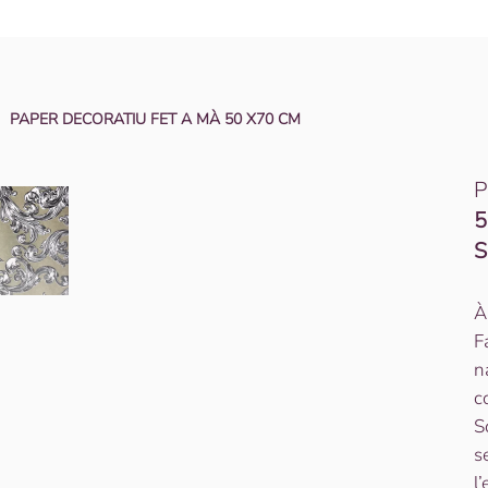
PAPER DECORATIU FET A MÀ 50 X70 CM
P
5
S
À
F
n
c
S
s
l