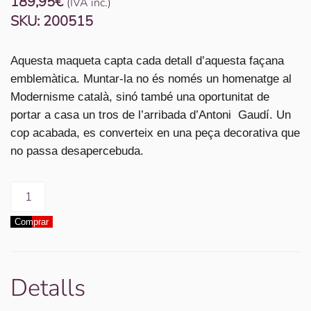
189,95
€
(IVA inc.)
SKU:
200515
Aquesta maqueta capta cada detall d’aquesta façana
emblemàtica. Muntar-la no és només un homenatge al
Modernisme català, sinó també una oportunitat de
portar a casa un tros de l’arribada d’Antoni Gaudí. Un
cop acabada, es converteix en una peça decorativa que
no passa desapercebuda.
quantitat
de
Comprar
Maqueta
de
fusta
Sagrada
Detalls
Familia