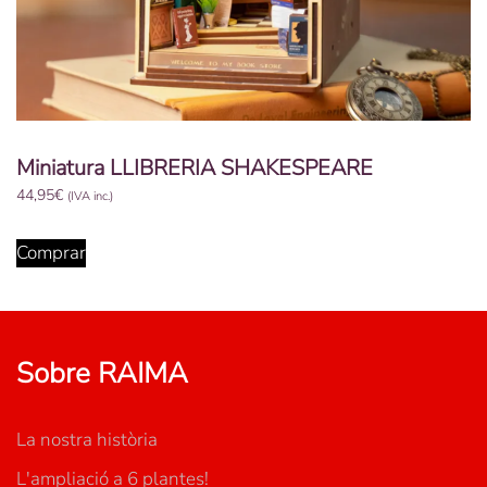
Miniatura LLIBRERIA SHAKESPEARE
44,95
€
(IVA inc.)
Comprar
Sobre RAIMA
La nostra història
L'ampliació a 6 plantes!