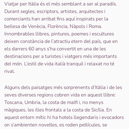
Escaped
Viatjar per Itàlia és el més semblant a ser al paradís.
Italy
Durant segles, escriptors, artistes, arquitectes i
comerciants han arribat fins aquí inspirats per la
bellesa de Venècia, Florència, Nàpols i Roma.
Innombrables llibres, pintures, poemes i escultures
deixen constància de l’atractiu etern del país, que en
els darrers 60 anys s’ha convertit en una de les
destinacions per a turistes i viatgers més importants
del món. L’estil de vida italià tranquil i relaxat no té
rival.
Alguns dels paisatges més sorprenents d’Itàlia i de les
seves diverses regions cobren vida en aquest llibre:
Toscana, Umbria, la costa de malfi i, no menys
màgiques, les illes frontals a la costa de Sicília. En
aquest entorn mític hi ha hotels llegendaris i evocadors
on s’ambienten novel·les, es roden pel·lícules, se