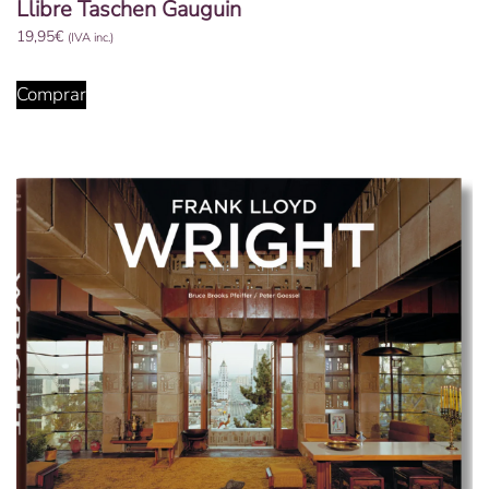
Llibre Taschen Gauguin
19,95
€
(IVA inc.)
Comprar