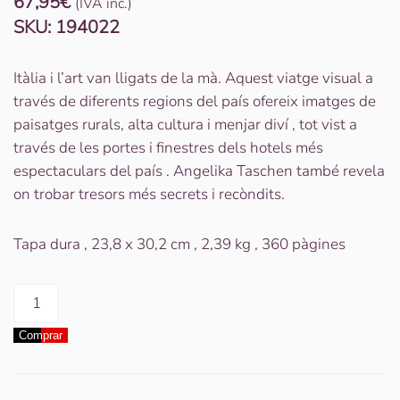
67,95
€
(IVA inc.)
SKU:
194022
Itàlia i l’art van lligats de la mà. Aquest viatge visual a
través de diferents regions del país ofereix imatges de
paisatges rurals, alta cultura i menjar diví , tot vist a
través de les portes i finestres dels hotels més
espectaculars del país . Angelika Taschen també revela
on trobar tresors més secrets i recòndits.
Tapa dura , 23,8 x 30,2 cm , 2,39 kg , 360 pàgines
quantitat
de
Comprar
Llibre
Taschen
Great