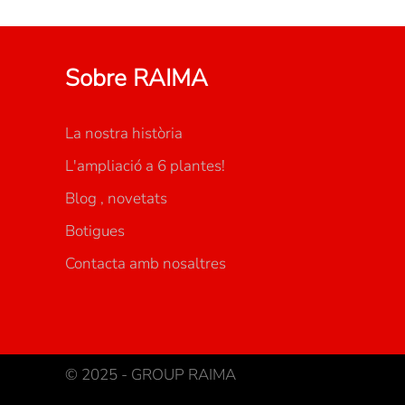
Sobre RAIMA
La nostra història
L'ampliació a 6 plantes!
Blog , novetats
Botigues
Contacta amb nosaltres
© 2025 - GROUP RAIMA