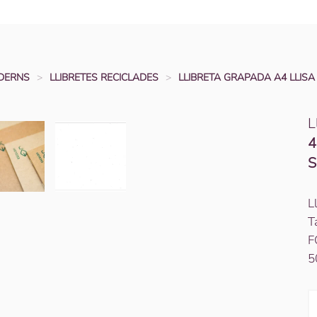
ADERNS
LLIBRETES RECICLADES
LLIBRETA GRAPADA A4 LLISA
L
4
S
L
T
F
5
q
d