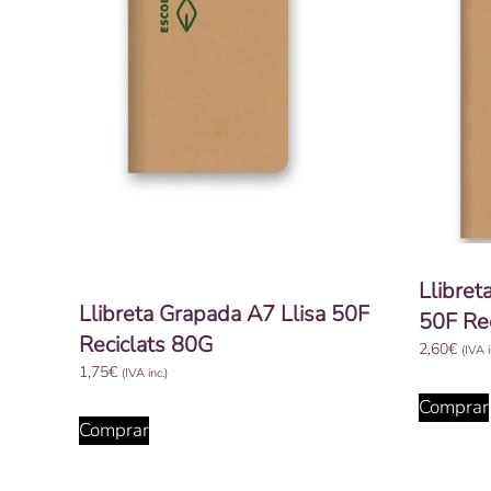
Llibret
Llibreta Grapada A7 Llisa 50F
50F Re
Reciclats 80G
2,60
€
(IVA i
1,75
€
(IVA inc.)
Comprar
Comprar