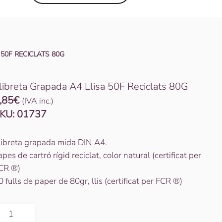
 50F RECICLATS 80G
libreta Grapada A4 Llisa 50F Reciclats 80G
,85
€
(IVA inc.)
KU:
01737
libreta grapada mida DIN A4.
apes de cartró rígid reciclat, color natural (certificat per
CR ®)
0 fulls de paper de 80gr, llis (certificat per FCR ®)
uantitat
e