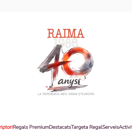
riptori
Regals Premium
Destacats
Targeta Regal
Serveis
Activi