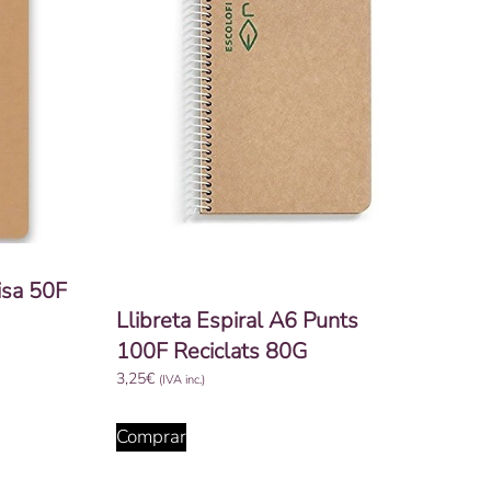
isa 50F
Llibreta Espiral A6 Punts
100F Reciclats 80G
3,25
€
(IVA inc.)
Comprar