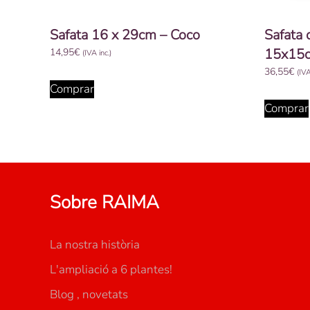
Safata 16 x 29cm – Coco
Safata
15x15
14,95
€
(IVA inc.)
36,55
€
(IVA
Comprar
Comprar
Sobre RAIMA
La nostra història
L'ampliació a 6 plantes!
Blog , novetats