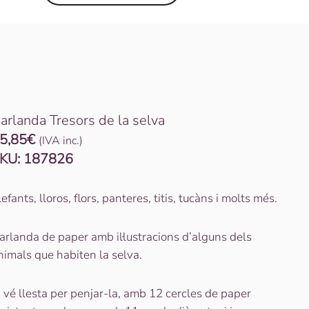
arlanda Tresors de la selva
5,85
€
(IVA inc.)
KU:
187826
lefants, lloros, flors, panteres, titis, tucàns i molts més.
arlanda de paper amb il·lustracions d’alguns dels
nimals que habiten la selva.
a vé llesta per penjar-la, amb 12 cercles de paper