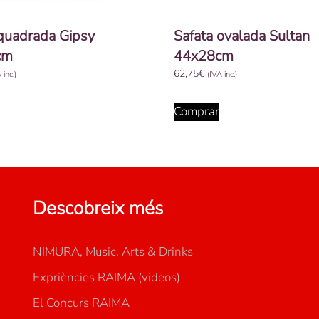
 quadrada Gipsy
Safata ovalada Sultan
cm
44x28cm
62,75
€
 inc.)
(IVA inc.)
Comprar
Descobreix més
NIMURA, Music, Arts & Drinks
Expriències RAIMA (videos)
El Concurs RAIMA