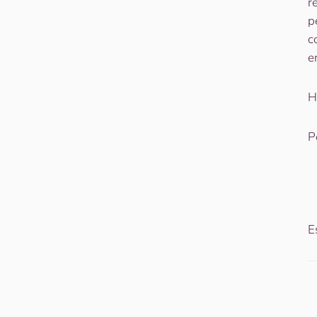
r
p
c
e
H
P
E