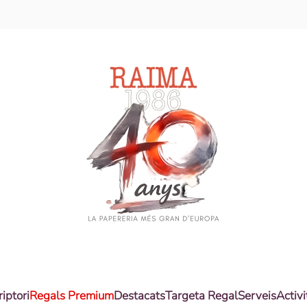
riptori
Regals Premium
Destacats
Targeta Regal
Serveis
Activi