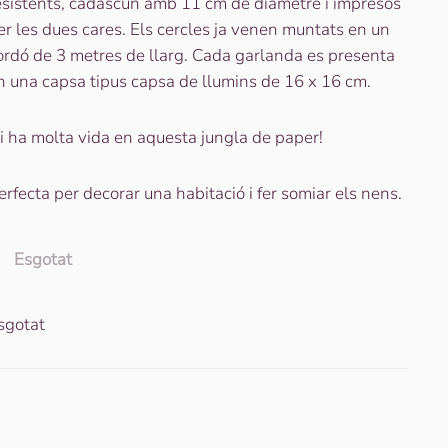
esistents, cadascun amb 11 cm de diàmetre i impresos
er les dues cares. Els cercles ja venen muntats en un
ordó de 3 metres de llarg. Cada garlanda es presenta
n una capsa tipus capsa de llumins de 16 x 16 cm.
i ha molta vida en aquesta jungla de paper!
erfecta per decorar una habitació i fer somiar els nens.
Esgotat
sgotat