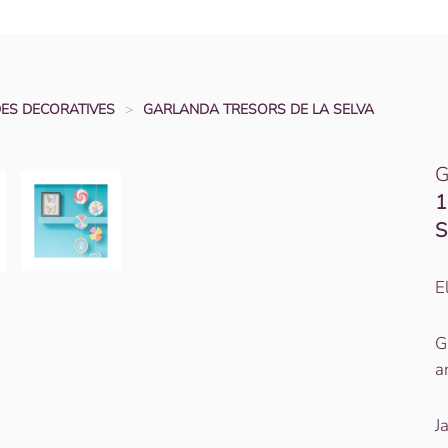
DES DECORATIVES
GARLANDA TRESORS DE LA SELVA
G
1
S
E
G
a
J