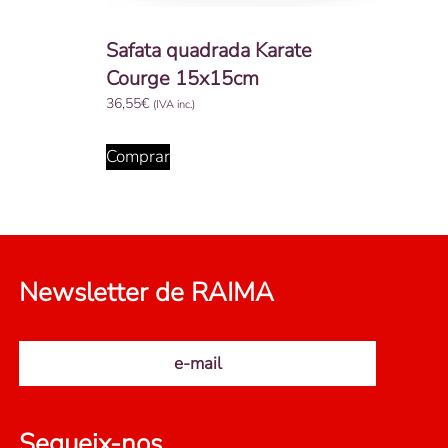
Safata quadrada Karate
Courge 15x15cm
36,55
€
(IVA inc.)
Comprar
Newsletter de RAIMA
e-mail
Segueix-nos