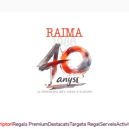
riptori
Regals Premium
Destacats
Targeta Regal
Serveis
Activi