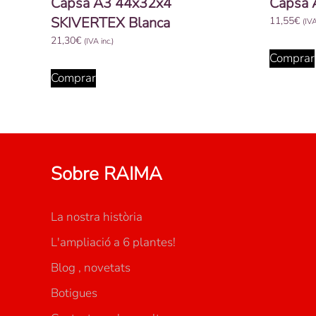
Capsa A3 44x32x4
Capsa 
SKIVERTEX Blanca
11,55
€
(IVA
21,30
€
(IVA inc.)
Comprar
Comprar
Sobre RAIMA
La nostra història
L'ampliació a 6 plantes!
Blog , novetats
Botigues