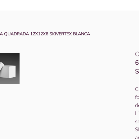
A QUADRADA 12X12X6 SKIVERTEX BLANCA
C
6
S
C
f
d
L
s
S
a