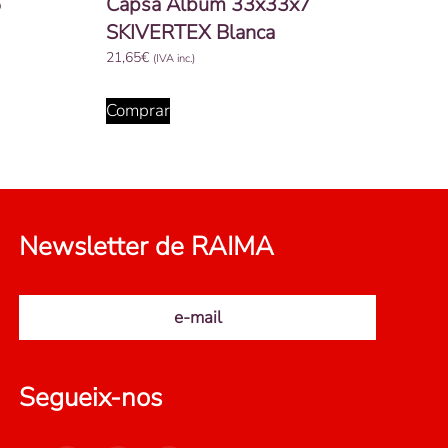
5
Capsa Àlbum 33x33x7
SKIVERTEX Blanca
21,65
€
(IVA inc.)
Comprar
Newsletter de RAIMA
e-mail
Segueix-nos