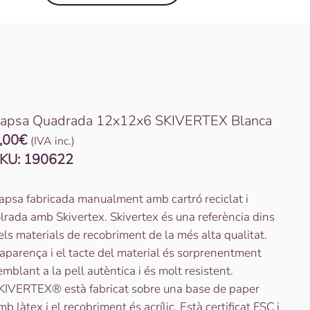
apsa Quadrada 12x12x6 SKIVERTEX Blanca
,00
€
(IVA inc.)
KU:
190622
apsa fabricada manualment amb cartró reciclat i
olrada amb Skivertex. Skivertex és una referència dins
els materials de recobriment de la més alta qualitat.
’aparença i el tacte del material és sorprenentment
emblant a la pell autèntica i és molt resistent.
KIVERTEX® està fabricat sobre una base de paper
mb làtex i el recobriment és acrílic. Està certificat FSC i