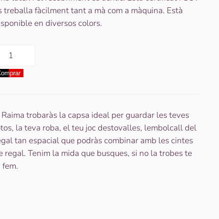
s treballa fàcilment tant a mà com a màquina. Està
isponible en diversos colors.
uantitat
e
omprar
apsa
uadrada
2x12x6
KIVERTEX
 Raima trobaràs la capsa ideal per guardar les teves
lanca
otos, la teva roba, el teu joc destovalles, lembolcall del
egal tan espacial que podràs combinar amb les cintes
e regal. Tenim la mida que busques, si no la trobes te
a fem.