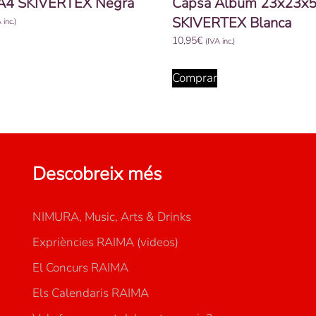
A4 SKIVERTEX Negra
Capsa Àlbum 23x23x
SKIVERTEX Blanca
 inc.)
10,95
€
(IVA inc.)
Comprar
Descobreix més
NIMURA, Music, Arts & Drinks
Expriències RAIMA (videos)
El Concurs RAIMA
Els Calendaris RAIMA