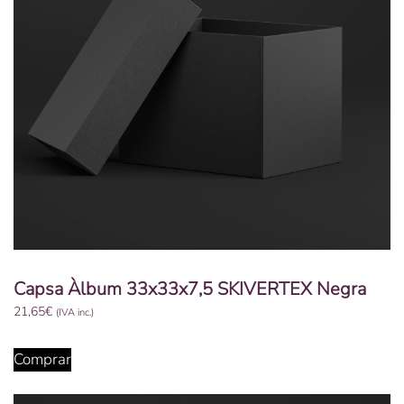
Capsa Àlbum 33x33x7,5 SKIVERTEX Negra
21,65
€
(IVA inc.)
Comprar