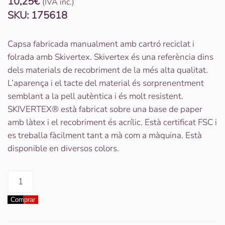
10,25
€
(IVA inc.)
SKU:
175618
Capsa fabricada manualment amb cartró reciclat i
folrada amb Skivertex. Skivertex és una referència dins
dels materials de recobriment de la més alta qualitat.
L’aparença i el tacte del material és sorprenentment
semblant a la pell autèntica i és molt resistent.
SKIVERTEX® està fabricat sobre una base de paper
amb làtex i el recobriment és acrílic. Està certificat FSC i
es treballa fàcilment tant a mà com a màquina. Està
disponible en diversos colors.
quantitat
de
Comprar
Capsa
Cub