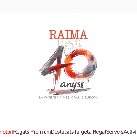
riptori
Regals Premium
Destacats
Targeta Regal
Serveis
Activi