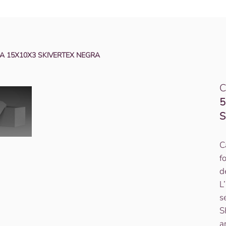
A 15X10X3 SKIVERTEX NEGRA
C
5
S
C
f
d
L
s
S
a