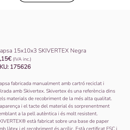
apsa 15x10x3 SKIVERTEX Negra
,15
€
(IVA inc.)
KU:
175626
apsa fabricada manualment amb cartró reciclat i
olrada amb Skivertex. Skivertex és una referència dins
els materials de recobriment de la més alta qualitat.
’aparença i el tacte del material és sorprenentment
emblant a la pell autèntica i és molt resistent.
KIVERTEX® està fabricat sobre una base de paper
mb làtex i el recobriment és acrílic. Està certificat FSC i