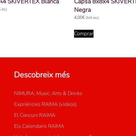
A4 SKIVERTEX Blanca
Capsa 8x8x4 SKIVER
Negra
 inc.)
4,00
€
(IVA inc.)
Comprar
Descobreix més
NIMURA, Music, Arts & Drinks
Expriències RAIMA (videos)
El Concurs RAIMA
Els Calendaris RAIMA