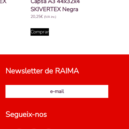
TEX
Capsa A3 44x32x4
SKIVERTEX Negra
20,25
€
(IVA inc.)
Comprar
Newsletter de RAIMA
e-mail
Segueix-nos