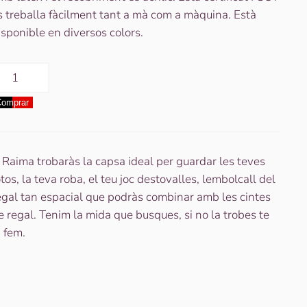
s treballa fàcilment tant a mà com a màquina. Està
isponible en diversos colors.
uantitat
e
omprar
apsa
5x10x3
KIVERTEX
egra
 Raima trobaràs la capsa ideal per guardar les teves
otos, la teva roba, el teu joc destovalles, lembolcall del
egal tan espacial que podràs combinar amb les cintes
e regal. Tenim la mida que busques, si no la trobes te
a fem.