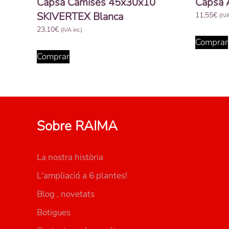
Capsa Camises 45x30x10
Capsa 
SKIVERTEX Blanca
11,55
€
(IVA
23,10
€
(IVA inc.)
Comprar
Comprar
Sobre RAIMA
La nostra història
L'ampliació a 6 plantes!
Blog , novetats
Botigues