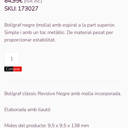
84,95
€
(IVA inc.)
SKU:
173027
Bolígraf negre (molla) amb espiral a la part superior.
Simple i amb un toc metàl·lic. De material pesat per
proporcionar estabilitat.
quantitat
de
Comprar
Bolígraf
Classic
Revolve
(Molla)
Bolígraf clàssic Revolve Negre amb molla incorporada.
Negre
Elaborada amb llautó
Mides del producte: 9,5 x 9,5 x 138 mm