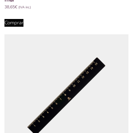
38,65
€
(IVA inc.)
Comprar