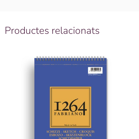
24*32CM
360GR
Productes relacionats