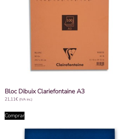
Bloc Dibuix Clariefontaine A3
21,11
€
(IVA inc.)
Comprar