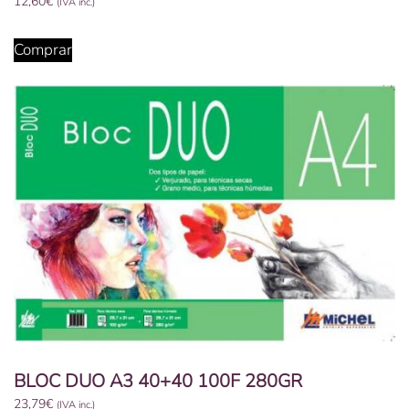
12,60
€
(IVA inc.)
Comprar
BLOC DUO A3 40+40 100F 280GR
23,79
€
(IVA inc.)