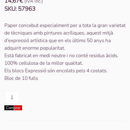
14,67
€
(IVA inc.)
SKU:
57963
Paper concebut especialment per a tota la gran varietat
de tècniques amb pintures acríliques, aquest mitjà
d’expressió artística que en els últims 50 anys ha
adquirit enorme popularitat.
Està fabricat en medi neutre i no conté residus àcids.
100% cel·lulosa de la millor qualitat.
Els blocs Expressió són encolats pels 4 costats.
Bloc de 10 fulls
quantitat
de
Comprar
BLOC
ACRILIC
EXPRESION