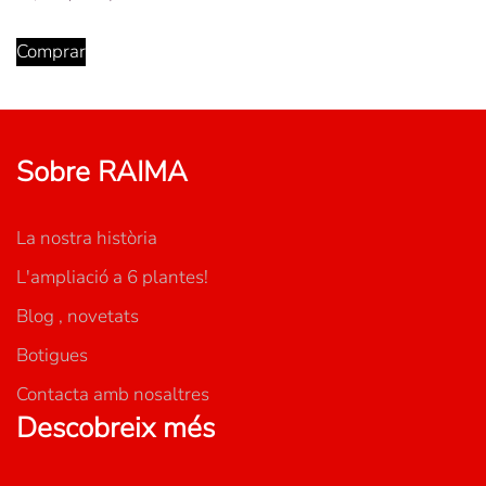
Comprar
Sobre RAIMA
La nostra història
L'ampliació a 6 plantes!
Blog , novetats
Botigues
Contacta amb nosaltres
Descobreix més