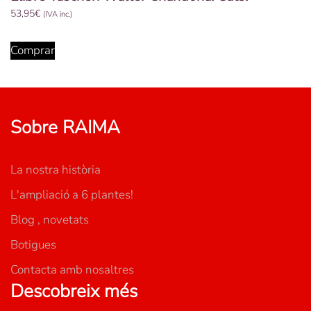
53,95
€
(IVA inc.)
Comprar
Sobre RAIMA
La nostra història
L'ampliació a 6 plantes!
Blog , novetats
Botigues
Contacta amb nosaltres
Descobreix més