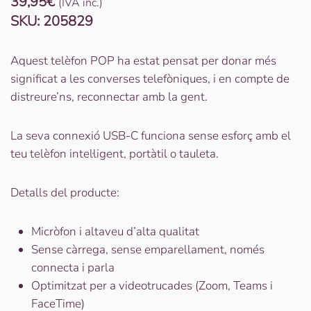
39,95
€
(IVA inc.)
SKU:
205829
Aquest telèfon POP ha estat pensat per donar més
significat a les converses telefòniques, i en compte de
distreure’ns, reconnectar amb la gent.
La seva connexió USB-C funciona sense esforç amb el
teu telèfon intel·ligent, portàtil o tauleta.
Detalls del producte:
Micròfon i altaveu d’alta qualitat
Sense càrrega, sense emparellament, només
connecta i parla
Optimitzat per a videotrucades (Zoom, Teams i
FaceTime)