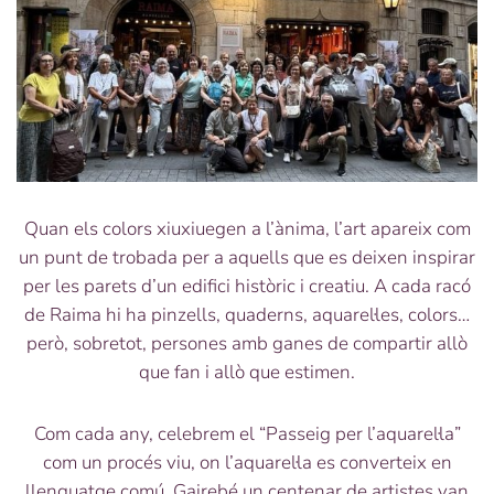
Quan els colors xiuxiuegen a l’ànima, l’art apareix com
un punt de trobada per a aquells que es deixen inspirar
per les parets d’un edifici històric i creatiu. A cada racó
de Raima hi ha pinzells, quaderns, aquarel·les, colors…
però, sobretot, persones amb ganes de compartir allò
que fan i allò que estimen.
Com cada any, celebrem el “Passeig per l’aquarel·la”
com un procés viu, on l’aquarel·la es converteix en
llenguatge comú. Gairebé un centenar de artistes van