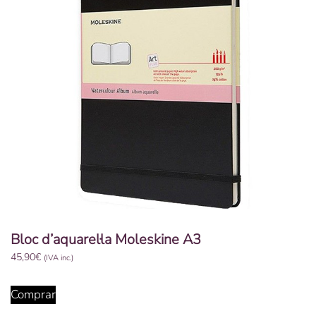
Bloc d’aquarel·la Moleskine A3
45,90
€
(IVA inc.)
Comprar