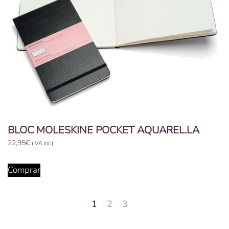
BLOC MOLESKINE POCKET AQUAREL.LA
22,95
€
(IVA inc.)
Comprar
1
2
3