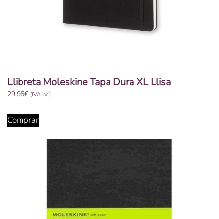
Llibreta Moleskine Tapa Dura XL Llisa
29,95
€
(IVA inc.)
Comprar