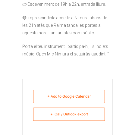
👉Esdeveniment de 19h a 22h, entrada lliure.
🔴 Imprescindible accedir a Nimura abans de
les 21h atès que Raima tanca les portes a
aquesta hora, tant artistes com públic.
Porta el teu instrument i participa-hi, i si no ets
músic, Open Mic Nimura el seguiràs gaudint. “
+ Add to Google Calendar
+ iCal / Outlook export