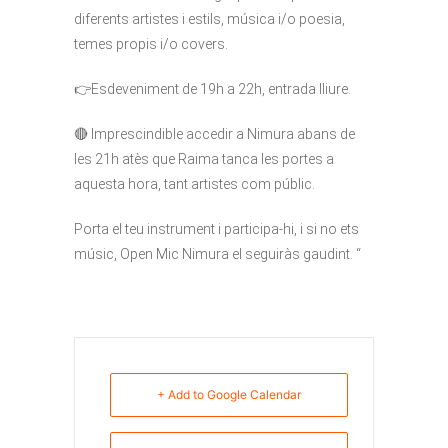
diferents artistes i estils, música i/o poesia,
temes propis i/o covers.
👉Esdeveniment de 19h a 22h, entrada lliure.
🔴 Imprescindible accedir a Nimura abans de
les 21h atès que Raima tanca les portes a
aquesta hora, tant artistes com públic.
Porta el teu instrument i participa-hi, i si no ets
músic, Open Mic Nimura el seguiràs gaudint. “
+ Add to Google Calendar