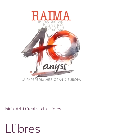
Skip
to
main
content
Inici
/
Art i Creativitat
/ Llibres
Llibres