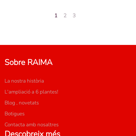
1
2
3
Sobre RAIMA
La nostra història
L'ampliació a 6 plantes!
Blog , novetats
Botigues
Contacta amb nosaltres
Descobreix més