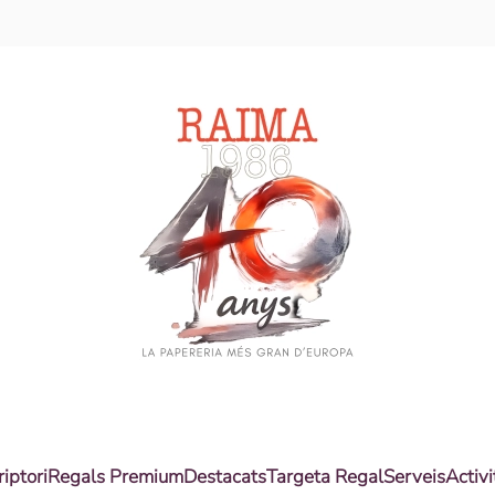
riptori
Regals Premium
Destacats
Targeta Regal
Serveis
Activi