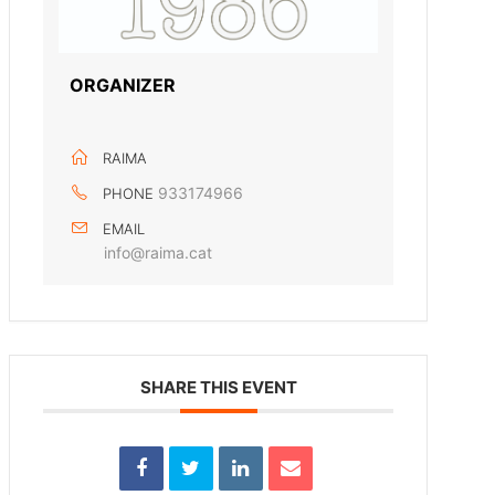
ORGANIZER
RAIMA
933174966
PHONE
EMAIL
info@raima.cat
SHARE THIS EVENT