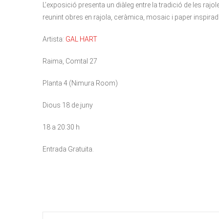
L’exposició presenta un diàleg entre la tradició de les rajo
reunint obres en rajola, ceràmica, mosaic i paper inspirade
Artista:
GAL HART
Raima, Comtal 27
Planta 4 (Nimura Room)
Dious 18 de juny
18 a 20:30 h
Entrada Gratuita.