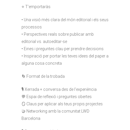
⭐️ T’emportaràs
• Una visió més clara del món editorial i els seus
processos
• Perspectives reals sobre publicar amb
editorial vs. autoeditar-se
• Eines i preguntes clau per prendre decisions
• Inspiració per portar les teves idees del paper a
alguna cosa concreta
🌀 Format de la trobada
🎙 Xerrada + conversa des de l’experiència
💬 Espai de reflexió i preguntes obertes
🪞 Claus per aplicar als teus propis projectes
🤝 Networking amb la comunitat LWD
Barcelona