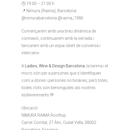
🕒 19:00 – 21:00 h
📍 Nimura (Raima), Barcelona
@nimurabarcelona @raima_1986
Començarem amb una breu dinàmica de
connexió, continuarem amb la xerrada i
tancarem amb un espai obert de conversa i
intercanvi.
A
Ladies, Wine & Design Barcelona
, la tarima i el
micro són per a persones que s’identifiquen
com a dones i persones no binàries, però totes,
todes i tots són benvingudes als nostres
esdeveniments 💛
Ubicació
NIMURA RAIMA Rooftop
Carrer Comtal, 27 Àtic, Ciutat Vella, 08002
Barcelona, Espanya