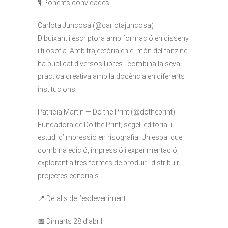
🎙 Ponents convidades
Carlota Juncosa (@carlotajuncosa)
Dibuixant i escriptora amb formació en disseny
i filosofia. Amb trajectòria en el món del fanzine,
ha publicat diversos llibres i combina la seva
pràctica creativa amb la docència en diferents
institucions.
Patricia Martín — Do the Print (@dotheprint)
Fundadora de Do the Print, segell editorial i
estudi d’impressió en risografia. Un espai que
combina edició, impressió i experimentació,
explorant altres formes de produir i distribuir
projectes editorials.
📍 Detalls de l’esdeveniment
📅 Dimarts 28 d’abril