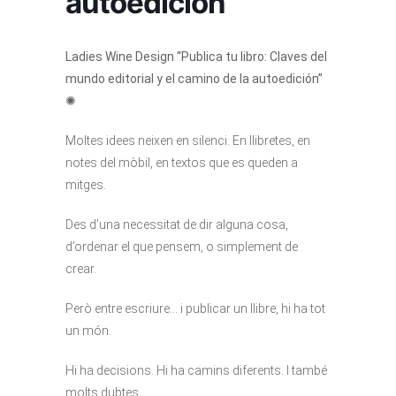
autoedición”
Ladies Wine Design “Publica tu libro: Claves del
mundo editorial y el camino de la autoedición”
✺
Moltes idees neixen en silenci. En llibretes, en
notes del mòbil, en textos que es queden a
mitges.
Des d’una necessitat de dir alguna cosa,
d’ordenar el que pensem, o simplement de
crear.
Però entre escriure… i publicar un llibre, hi ha tot
un món.
Hi ha decisions. Hi ha camins diferents. I també
molts dubtes.