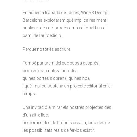
En aquesta trobada de Ladies, Wine & Design
Barcelona explorarem què implica realment
publicar: des del procés amb editorial fins al
camí de l’autoedició.
Perquè no tot és escriure.
També parlarem del que passa després:
com es materialitza una idea,
quines portes s’obren (i quines no),
i què implica sostenir un projecte editorial en el
temps.
Una invitació a mirar els nostres projectes des
d’un altre lloc:
no només des de l’impuls creatiu, sinó des de
les possibilitats reals de fer-los existir.