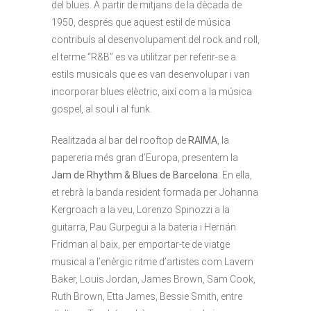
del blues. A partir de mitjans de la dècada de
1950, després que aquest estil de música
contribuís al desenvolupament del rock and roll,
el terme “R&B” es va utilitzar per referir-se a
estils musicals que es van desenvolupar i van
incorporar blues elèctric, així com a la música
gospel, al soul i al funk.
Realitzada al bar del rooftop de
RAIMA
, la
papereria més gran d’Europa, presentem la
Jam de Rhythm & Blues de Barcelona
. En ella,
et rebrà la banda resident formada per Johanna
Kergroach a la veu, Lorenzo Spinozzi a la
guitarra, Pau Gurpegui a la bateria i Hernán
Fridman al baix, per emportar-te de viatge
musical a l’enèrgic ritme d’artistes com Lavern
Baker, Louis Jordan, James Brown, Sam Cook,
Ruth Brown, Etta James, Bessie Smith, entre