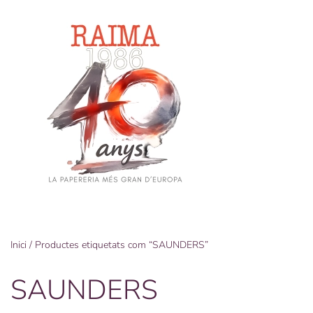
Skip
to
main
content
Inici
/ Productes etiquetats com “SAUNDERS”
SAUNDERS