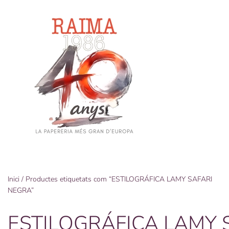
Skip
to
main
content
Inici
/ Productes etiquetats com “ESTILOGRÁFICA LAMY SAFARI
NEGRA”
ESTILOGRÁFICA LAMY 