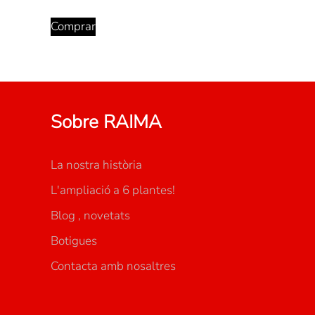
Comprar
Sobre RAIMA
La nostra història
L'ampliació a 6 plantes!
Blog , novetats
Botigues
Contacta amb nosaltres