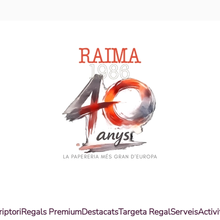
riptori
Regals Premium
Destacats
Targeta Regal
Serveis
Activi