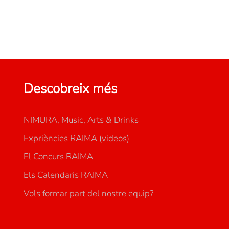
Descobreix més
NIMURA, Music, Arts & Drinks
Expriències RAIMA (videos)
El Concurs RAIMA
Els Calendaris RAIMA
Vols formar part del nostre equip?