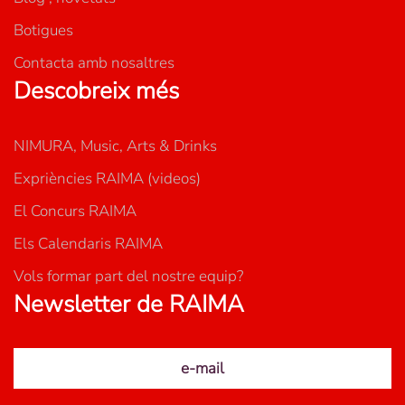
la
Botigues
pàgina
del
Contacta amb nosaltres
producte
Descobreix més
NIMURA, Music, Arts & Drinks
Expriències RAIMA (videos)
El Concurs RAIMA
Els Calendaris RAIMA
Vols formar part del nostre equip?
Newsletter de RAIMA
e-mail