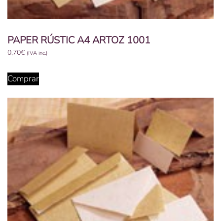
PAPER RÚSTIC A4 ARTOZ 1001
0,70
€
(IVA inc.)
Aquest
producte
Comprar
té
diverses
variants.
Les
opcions
es
poden
triar
a
la
pàgina