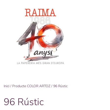
Skip
to
main
content
Inici
/ Producte COLOR ARTOZ / 96 Rústic
96 Rústic