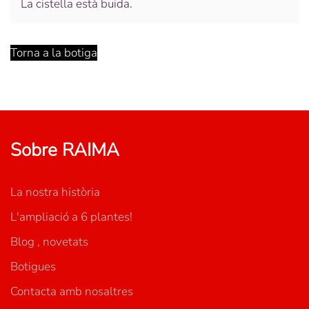
La cistella està buida.
Torna a la botiga
Sobre RAIMA
La nostra història
L'ampliació a 6 plantes!
Blog , novetats
Botigues
Contacta amb nosaltres