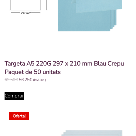
Targeta A5 220G 297 x 210 mm Blau Crepu
Paquet de 50 unitats
El
El
62,50
€
56,25
€
(IVA inc.)
preu
preu
original
actual
Comprar
era:
és:
62,50€.
56,25€.
Oferta!