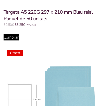
Targeta A5 220G 297 x 210 mm Blau reial
Paquet de 50 unitats
El
El
62,50
€
56,25
€
(IVA inc.)
preu
preu
original
actual
Comprar
era:
és:
62,50€.
56,25€.
Oferta!