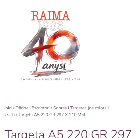
Skip
to
main
content
Inici
/
Oficina i Escriptori
/
Sobres i Targetes (de colors i
kraft)
/ Targeta A5 220 GR 297 X 210 MM
Targeta A5 220 GR 297