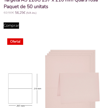
Paquet de 50 unitats
El
El
62,50
€
56,25
€
(IVA inc.)
preu
preu
original
actual
Comprar
era:
és:
62,50€.
56,25€.
Oferta!