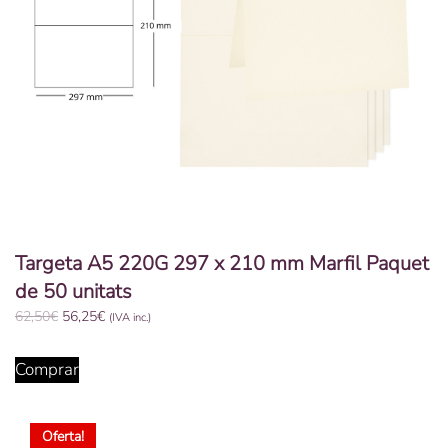
Targeta A5 220G 297 x 210 mm Marfil Paquet
de 50 unitats
El
El
62,50
€
56,25
€
(IVA inc.)
preu
preu
original
actual
Comprar
era:
és:
62,50€.
56,25€.
Oferta!