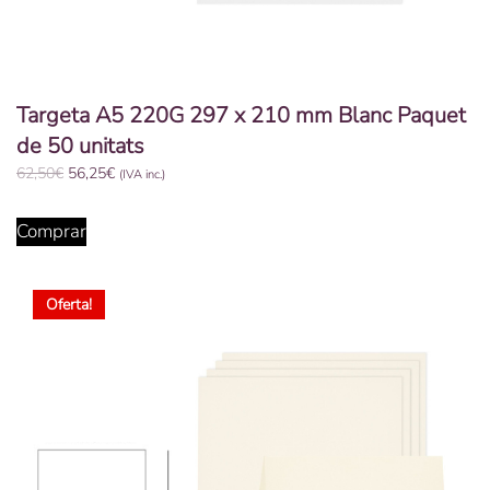
Targeta A5 220G 297 x 210 mm Blanc Paquet
de 50 unitats
El
El
62,50
€
56,25
€
(IVA inc.)
preu
preu
original
actual
Comprar
era:
és:
62,50€.
56,25€.
Oferta!