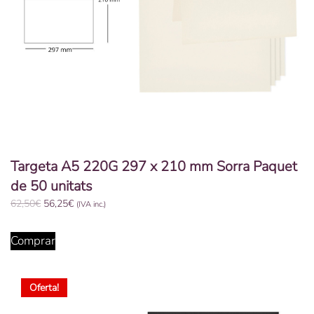
Targeta A5 220G 297 x 210 mm Sorra Paquet
de 50 unitats
El
El
62,50
€
56,25
€
(IVA inc.)
preu
preu
original
actual
Comprar
era:
és:
62,50€.
56,25€.
Oferta!