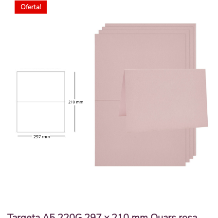
Oferta!
Targeta A5 220G 297 x 210 mm Quars rosa