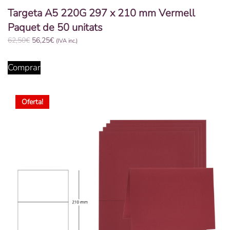
Targeta A5 220G 297 x 210 mm Vermell
Paquet de 50 unitats
El
El
62,50
€
56,25
€
(IVA inc.)
preu
preu
original
actual
Comprar
era:
és:
62,50€.
56,25€.
Oferta!