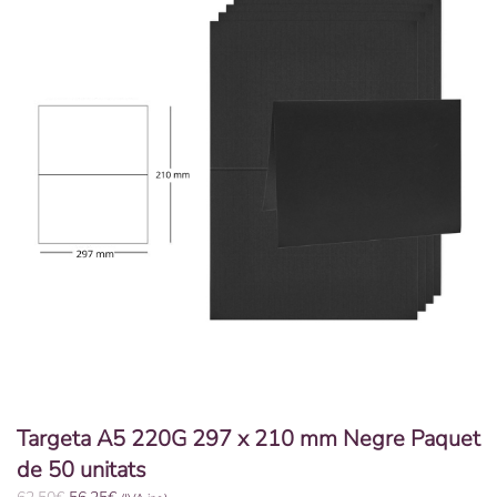
Targeta A5 220G 297 x 210 mm Negre Paquet
de 50 unitats
El
El