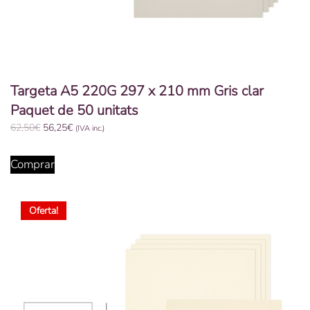
Targeta A5 220G 297 x 210 mm Gris clar
Paquet de 50 unitats
El
El
62,50
€
56,25
€
(IVA inc.)
preu
preu
original
actual
Comprar
era:
és:
62,50€.
56,25€.
Oferta!