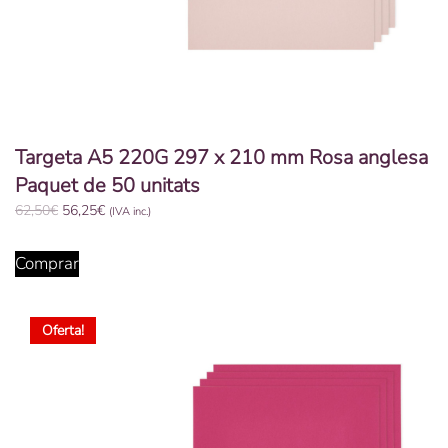
Targeta A5 220G 297 x 210 mm Rosa anglesa
Paquet de 50 unitats
El
El
62,50
€
56,25
€
(IVA inc.)
preu
preu
original
actual
Comprar
era:
és:
62,50€.
56,25€.
Oferta!