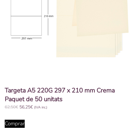
Targeta A5 220G 297 x 210 mm Crema
Paquet de 50 unitats
El
El
62,50
€
56,25
€
(IVA inc.)
preu
preu
original
actual
Comprar
era:
és:
62,50€.
56,25€.