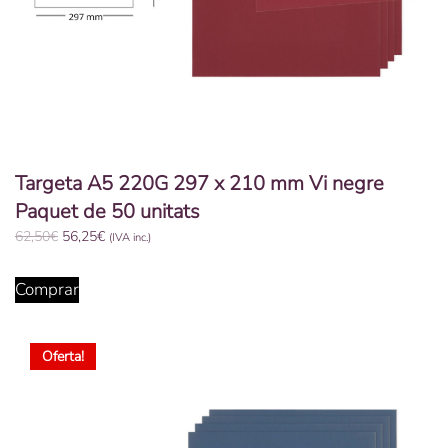
Targeta A5 220G 297 x 210 mm Vi negre
Paquet de 50 unitats
El
El
62,50
€
56,25
€
(IVA inc.)
preu
preu
original
actual
Comprar
era:
és:
62,50€.
56,25€.
Oferta!