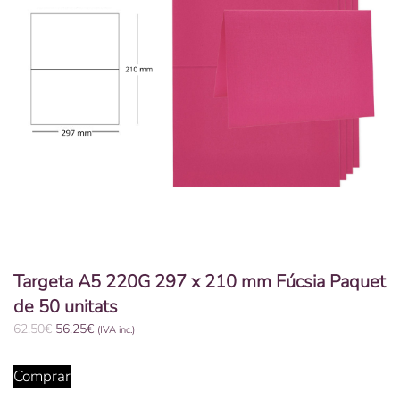
Targeta A5 220G 297 x 210 mm Fúcsia Paquet
de 50 unitats
El
El
62,50
€
56,25
€
(IVA inc.)
preu
preu
original
actual
Comprar
era:
és: