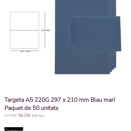
Targeta A5 220G 297 x 210 mm Blau marí
Paquet de 50 unitats
El
El
62,50
€
56,25
€
(IVA inc.)
preu
preu
original
actual
Comprar