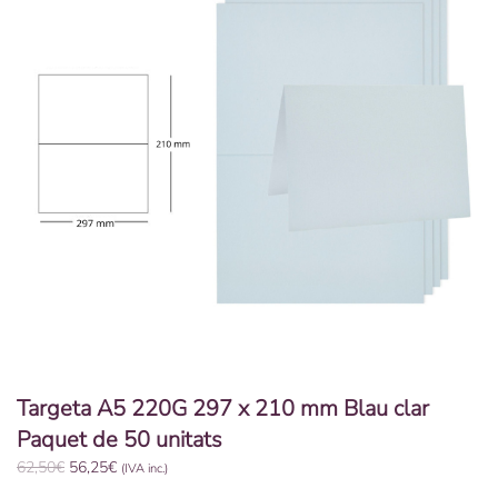
Targeta A5 220G 297 x 210 mm Blau clar
Paquet de 50 unitats
El
El
62,50
€
56,25
€
(IVA inc.)
preu
preu